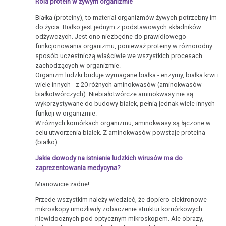
Rola protein w żywym organizmie
Białka (proteiny), to materiał organizmów żywych potrzebny im
do życia. Białko jest jednym z podstawowych składników
odżywczych. Jest ono niezbędne do prawidłowego
funkcjonowania organizmu, ponieważ proteiny w różnorodny
sposób uczestniczą właściwie we wszystkich procesach
zachodzących w organizmie.
Organizm ludzki buduje wymagane białka - enzymy, białka krwi i
wiele innych - z 20 różnych aminokwasów (aminokwasów
białkotwórczych). Niebiałotwórcze aminokwasy nie są
wykorzystywane do budowy białek, pełnią jednak wiele innych
funkcji w organizmie.
W różnych komórkach organizmu, aminokwasy są łączone w
celu utworzenia białek. Z aminokwasów powstaje proteina
(białko).
Jakie dowody na istnienie ludzkich wirusów ma do
zaprezentowania medycyna?
Mianowicie żadne!
Przede wszystkim należy wiedzieć, że dopiero elektronowe
mikroskopy umożliwiły zobaczenie struktur komórkowych
niewidocznych pod optycznym mikroskopem. Ale obrazy,