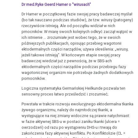
Dr med.Ryke Geerd Hamer o "wirusach"
Dr Hamer w początkowej fazie swojej pracy badawczej myślał
(bo tak nauczano podczas studiów), że tzw. wirusy (patogeny)
rzeczywiście istnieją. Ale od początku widział w nich
pmocników. W miarę swoich kolejnych odkryć zaczął wątpić w
ich istnienie … zrozumiałe jest wobec tego, że w swoich
późniejszych publikacjach, opisując przebieg wagotonii
ektodermalnych części narządów, używa określenia: „wirusy,
jeżeli takowe istnieją”. W końcowym etapie swojej pracy
badawczej wiedział już z pewnością, że w SBS-ach
ektodermalnych części narządów podczas przebiegu fazy
wagotonicznej organizm nie potrzebuje żadnych dodatkowych
pomocników.
Logiczna systematyka Germańskiej Heilkunde pozwala ten
sensowny proces łatwo prześledzić i zrozumieć;
Powstała w trakcie rozwoju ewolucyjnego ektodermalna tkanka
żywego organizmu, należy do najmłodczej tkanki, a
występujące na niej zmiany widoczne są prawie natychmiast:
w fazie aktywnej SBS-u w postaci zaniku tkanki (ulcera =
owrzodzeń) od razu po wystąpieniu DHS-u i trwają do
zakończenia fazy aktywnej konfliktu. Po Konfliktolizie (CL =