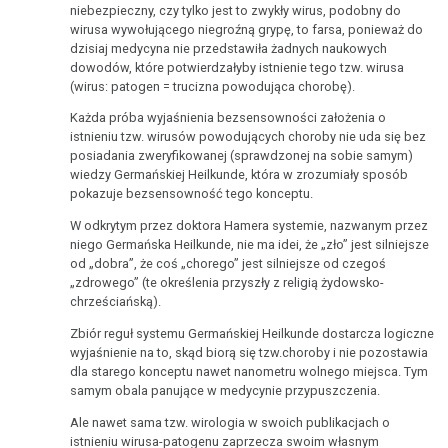
kolorów
niebezpieczny, czy tylko jest to zwykły wirus, podobny do
dr
Tzw.
Hamera
wirusa wywołującego niegroźną grypę, to farsa, ponieważ do
Hamera,
wirus.
....
dzisiaj medycyna nie przedstawiła żadnych naukowych
Przyszłość
Znaczenie
N3,
w
spotkanie
dowodów, które potwierdzałyby istnienie tego tzw. wirusa
z
badań
1997
interpretacji
pierwsze
(wirus: patogen = trucizna powodująca chorobę).
Germańską
i
doktora
Każda próba wyjaśnienia bezsensowności założenia o
Dr
Program
odkryć
A.
istnieniu tzw. wirusów powodujących choroby nie uda się bez
Idealny
Hamer
online
Dr.
posiadania zweryfikowanej (sprawdzonej na sobie samym)
Kaufmann
szpital
o
wiedzy Germańskiej Heilkunde, która w zrozumiały sposób
Hamera
....
pokazuje bezsensowność tego konceptu.
AIDS,
Wirusowe
Terapia
dla
Materiały
ARD
szaleństwo
cz.1
innych
W odkrytym przez doktora Hamera systemie, nazwanym przez
do
1995
niego Germańska Heilkunde, nie ma idei, że „zło” jest silniejsze
dziedzin
Wywiad
nauki
od „dobra”, że coś „chorego” jest silniejsze od czegoś
Mein
wiedzy
Pacjentka
„zdrowego” (te określenia przyszły z religią żydowsko-
z
Studentenmädchen
....
chrześciańską).
doktora
Davidem
-
2025
Ćwiczenia
Hamera,
Icke
Zbiór reguł systemu Germańskiej Heilkunde dostarcza logiczne
Terapeutyczna
wyjaśnienie na to, skąd biorą się tzw.choroby i nie pozostawia
ORF
sensacja
dla starego konceptu nawet nanometru wolnego miejsca. Tym
Wywiad
1994
samym obala panujące w medycynie przypuszczenia.
z
Historyczna
2022
Przerzuty,
Aaronem
Ale nawet sama tzw. wirologia w swoich publikacjach o
retrospekcja
istnieniu wirusa-patogenu zaprzecza swoim własnym
artefakty,
Russo