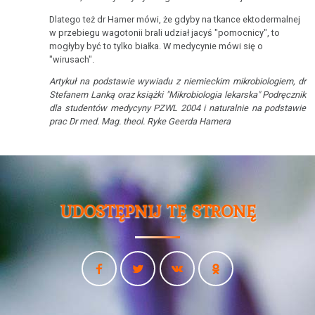
Dlatego też dr Hamer mówi, że gdyby na tkance ektodermalnej
w przebiegu wagotonii brali udział jacyś "pomocnicy", to
mogłyby być to tylko białka. W medycynie mówi się o
"wirusach".
Artykuł na podstawie wywiadu z niemieckim mikrobiologiem, dr
Stefanem Lanką oraz książki "Mikrobiologia lekarska" Podręcznik
dla studentów medycyny PZWL 2004 i naturalnie na podstawie
prac Dr med. Mag. theol. Ryke Geerda Hamera
UDOSTĘPNIJ TĘ STRONĘ