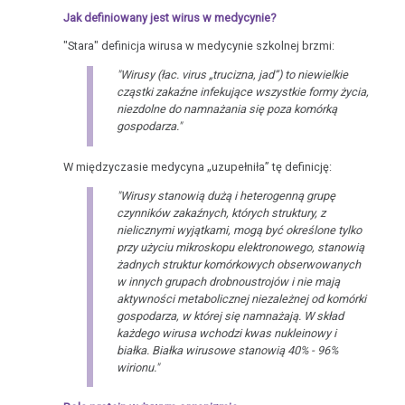
Jak definiowany jest wirus w medycynie?
"Stara" definicja wirusa w medycynie szkolnej brzmi:
"Wirusy (łac. virus „trucizna, jad”) to niewielkie
cząstki zakaźne infekujące wszystkie formy życia,
niezdolne do namnażania się poza komórką
gospodarza."
W międzyczasie medycyna „uzupełniła” tę definicję:
"Wirusy stanowią dużą i heterogenną grupę
czynników zakaźnych, których struktury, z
nielicznymi wyjątkami, mogą być określone tylko
przy użyciu mikroskopu elektronowego, stanowią
żadnych struktur komórkowych obserwowanych
w innych grupach drobnoustrojów i nie mają
aktywności metabolicznej niezależnej od komórki
gospodarza, w której się namnażają. W skład
każdego wirusa wchodzi kwas nukleinowy i
białka. Białka wirusowe stanowią 40% - 96%
wirionu."