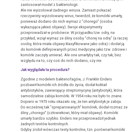
zastosował model z bakteriologii.
Ale nie wyizolował żadnego wirusa. Zamiast pokazać
rzeczywisty wyizolowany wirus, twierdził, że komórki umarły,
ponieważ dodano do nich wymaz z "chorego" (osoba
wykazująca jakieś objawy). Swoje eksperymenty
przeprowadzał w probówce. W przypadku tzw. odry, na
przykład, wziął wymaz ze śliny osoby "chorej na odrę" (a raczej
osoby, która miała objawy klasyfikowane jako odra) i dodał ją
do komórek definjowanych przez medycynę jako tzw. zdrowe i
komórki zaczęły umierać. Ale one umarłyby tak, czy tak, bez
względu na to, czy coś do nich dodano, czy nie.
Jak wyglądała ta procedura?
Zgodnie z modelem bakteriofagów, J. Franklin Enders
pozbawił komórki ich źródła do życia, dodał koktail
antybiotyków, zawierający streptomycynę (antybiotyk), która
samodzielnie zabija komórki. W 1954 roku nie było to znane.
Dopiero w 1973 roku okazało się, że ten antybiotyk je zabija.
Do wcześniej tak "spreparowanych" komórek, dodał rozmaz ze
śliny „chorego” (człowiekowi, który miał objawy). Komórki
umarły bardzo szybko. Enders nie przeprowadził jednak
żadnych testów kontrolnych.
Gdyby zrobił wówczas testy kontrolne, tzn. porównał komórki