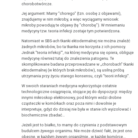
chorobotwórcze.
Jej argument: Mamy "chorego" (tzn. osobę z objawami),
znajdujemy w nim mikroby, a więc wyciągamy wniosek:
mikroby powodują te objawy (tę "chorobę"). W mniemaniu
medycyny tzw. teoria infekcji zostaje tym potwierdzona.
Natomiast w SBS-ach tkanki ektodermalnej nie można znaleźć
żadnych mikrobów, bo ta tkanka nie korzysta z ich pomocy.
Jednak "teoria infekcji"', na której medycyna się opiera, obliguje
medycynę również tutaj do znalezienia patogenu. Te
skomplikowane badana przeprowadzane w „chorobach” tkanki
ektodermalnej (w których brak mikrobów), są usilną próbą
utrzymania przy życiu starego konsensu, czyli "teorii infekcji".
W swoich staraniach medycyna wykorzystuje ostatnie
technologiczne osiągnięcia, stojące jej do dyspozycji: między
innymi mikroskop elektronowy, pod którym widzi drobne
cząsteczki w komórkach oraz poza nimi i dowolnie je
interpretuje, gdyż do dzisiaj nie była w stanie ich wyizolować i
biochemicznie zbadać…
Jeżeli jest to białko, to mamy do czynienia z podstawowym
budulcem żywego organimu. Nie może dziwić fakt, że jest ono
obecne, w każdym żywym organiźmie…w każdej komórce...