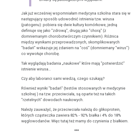
Jak już wcześniej wspomniałam medycyna szkolna stara się w
następujący sposób udowodnić istnienia tzw. wirusa
(patogenu): pobiera się dwie kultury komórkowe, jedną
definiuje się jako "zdrową", drugą jako "chorą" (z
domniemanym chorobotwórczym czynnikiem). Różnica
między wynikami przeprowadzonych, skomplikowanych
"badań" wskazuje jej zdaniem na "coś" (domniemany "wirus")
co wywołuje chorobę.
Tak wyglądają badania „naukowe” które mają "potwierdzić”
istnienie wirusa…
Czy aby laboranci sami wiedzą, czego szukają?
Również wyniki "badań" (testów stosowanych w medycynie
szkolnej ) na tzw. przeciwciała, są oparte też na takich
"rzetelnych" dowodach naukowych.
Należy zauważyć, że przeciwciała należą do glikoprotein,
których cząsteczka zawiera 82% - 92% białka i 4% do 18%
węglowodanów. Więc tutaj też mamy do czynienia z białkiem.
***