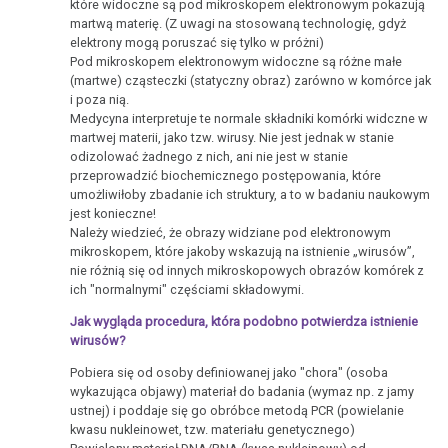
które widoczne są pod mikroskopem elektronowym pokazują
martwą materię. (Z uwagi na stosowaną technologię, gdyż
elektrony mogą poruszać się tylko w próżni)
Pod mikroskopem elektronowym widoczne są różne małe
(martwe) cząsteczki (statyczny obraz) zarówno w komórce jak
i poza nią.
Medycyna interpretuje te normale składniki komórki widczne w
martwej materii, jako tzw. wirusy. Nie jest jednak w stanie
odizolować żadnego z nich, ani nie jest w stanie
przeprowadzić biochemicznego postępowania, które
umożliwiłoby zbadanie ich struktury, a to w badaniu naukowym
jest konieczne!
Należy wiedzieć, że obrazy widziane pod elektronowym
mikroskopem, które jakoby wskazują na istnienie „wirusów”,
nie różnią się od innych mikroskopowych obrazów komórek z
ich "normalnymi" częściami składowymi.
Jak wygląda procedura, która podobno potwierdza istnienie
wirusów?
Pobiera się od osoby definiowanej jako "chora" (osoba
wykazująca objawy) materiał do badania (wymaz np. z jamy
ustnej) i poddaje się go obróbce metodą PCR (powielanie
kwasu nukleinowet, tzw. materiału genetycznego)