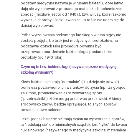
podstaw medycyna nazywa je wirusami bakterii), które łatwo
Icke
dają się wyizolować z pobranego materiału i biochemicznie
-
zbadać (możliwe jest to od 1940 r.), tzw. wirusy, które rzekomo
wywołują choroby u ludzi, zwierząt lub roślin nie udało się do
Londyn
dzisiaj wyizolować.
29.08.2020
Próba wyizolowania rzekomego ludzkiego wirusa nigdy nie
Do
została podjęta, bo brak jest medycznych protokołów, na
przemyślenia
podstawie których taka procedura powinna być
przeprowadzona. Jedynie bakteriologia posiada takie
-
protokoły (od 1940 roku).
różne
Czym są te tzw. bakteriofagi (nazywane przez medycynę
szkolną wirusami?)
Kiedy bakterie umierają "normalnie" (i to dzieje się powoli)
ponieważ pozbawiono ich warunków do życia (np.: za gorąco,
za zimno, promieniowanie) to wytwarzają spory
("przetrwalniki"), które mogą przetrwać przez wieki. A kiedy
środowisko znowu będzie sprzyjające, to z tych sporów
powstają nowe bakterie.
Jeżeli jednak bakterie nie mają czasu na wytworzenie sporów,
to "redukują się" do minimalnych cząstek, tzn. "tylko" do kwasu
nukleinowego (nazywanego w medycynie szkolnej materiałem