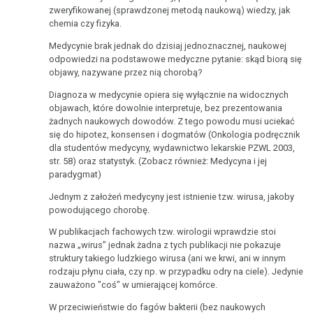
Bóle
przekupuje
zweryfikowanej (sprawdzonej metodą naukową) wiedzy, jak
1983
chemia czy fizyka.
korupcyjne
Lekarstwa
rządy!
Medycynie brak jednak do dzisiaj jednoznacznej, naukowej
odpowiedzi na podstawowe medyczne pytanie: skąd biorą się
Paradygmat
Testy
objawy, nazywane przez nią chorobą?
medycyny
Przed
na
Diagnoza w medycynie opiera się wyłącznie na widocznych
szkolnej
1981
covid
objawach, które dowolnie interpretuje, bez prezentowania
rokiem
wykazują
żadnych naukowych dowodów. Z tego powodu musi uciekać
się do hipotez, konsensen i dogmatów (Onkologia podręcznik
segmenty
Strona
dla studentów medycyny, wydawnictwo lekarskie PZWL 2003,
własnego
str. 58) oraz statystyk. (Zobacz również: Medycyna i jej
jest
organizmu!
paradygmat)
w
Jednym z założeń medycyny jest istnienie tzw. wirusa, jakoby
trakcie
Robert
powodującego chorobę.
budowy
Kennedy
W publikacjach fachowych tzw. wirologii wprawdzie stoi
Jr
nazwa „wirus” jednak żadna z tych publikacji nie pokazuje
-
struktury takiego ludzkiego wirusa (ani we krwi, ani w innym
Berlin
rodzaju płynu ciała, czy np. w przypadku odry na ciele). Jedynie
29.08.2020
zauważono "coś" w umierającej komórce.
W przeciwieństwie do fagów bakterii (bez naukowych
David