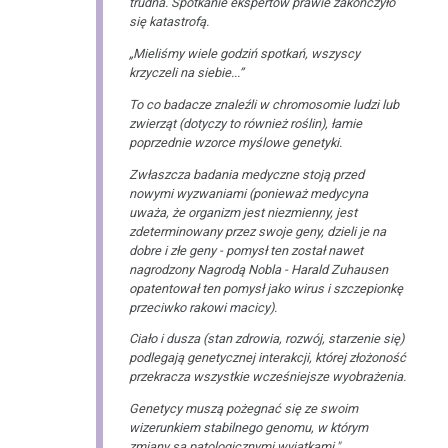
trudna. Spotkanie ekspertów prawie zakończyło
się katastrofą.
„Mieliśmy wiele godziń spotkań, wszyscy
krzyczeli na siebie...”
To co badacze znaleźli w chromosomie ludzi lub
zwierząt (dotyczy to również roślin), łamie
poprzednie wzorce myślowe genetyki.
Zwłaszcza badania medyczne stoją przed
nowymi wyzwaniami (ponieważ medycyna
uważa, że organizm jest niezmienny, jest
zdeterminowany przez swoje geny, dzieli je na
dobre i złe geny - pomysł ten został nawet
nagrodzony Nagrodą Nobla - Harald Zuhausen
opatentował ten pomysł jako wirus i szczepionkę
przeciwko rakowi macicy).
Ciało i dusza (stan zdrowia, rozwój, starzenie się)
podlegają genetycznej interakcji, której złożoność
przekracza wszystkie wcześniejsze wyobrażenia.
Genetycy muszą pożegnać się ze swoim
wizerunkiem stabilnego genomu, w którym
zmiany są patologicznymi wyjątkami."