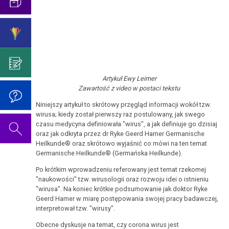
oporu
2018
konceptu
Mowa
Przestroga
Programu
Cenzura
podczas
Koncert
5
przed
Kształcenia
przez
habilitacji
Chronologia
w
PRAW
szczepieniami
Germanische
Google
na
tłamszenia
dniu
NATURY
Heilkunde
Uni
odkrycia
urodzin
Szczepienia
Odrobina
w
w
-
....
żartu
Artykuł Ewy Leimer
Tło
Trnawie
2019
ludobójstwo
lata
Zawartość z video w postaci tekstu
nie
nagonki
Zwierzęta
1990
zaszkodzi
Wywiad
Niniejszy artykuł to skrótowy przęgląd informacji wokół tzw.
przeciwko
Video
i
-
wirusa; kiedy został pierwszy raz postulowany, jak swego
:-)
z
Hamerowi
z
rośliny
czasu medycyna definiowała "wirus", a jak definiuje go dzisiaj
2000
doktorem
okazji
Jakie
oraz jak odkryta przez dr Ryke Geerd Hamer Germanische
Jubileuszowe
Hamerem
Heilkunde® oraz skrótowo wyjaśnić co mówi na ten temat
urodzin
wirusy?
....
pismo
z
Germanische Heilkunde® (Germańska Heilkunde).
-
Video
lata
z
1998
Mikroby
2022
Po krótkim wprowadzeniu referowany jest temat rzekomej
Ewy
2001
okazji
"naukowości" tzw. wirusologii oraz rozwoju idei o istnieniu
Leimer
-
Walter
"wirusa". Na koniec krótkie podsumowanie jak doktor Ryke
Rola
80-
Urodziny
2017
Mendel
Geerd Hamer w miarę postępowania swojej pracy badawczej,
hormonów
tych
doktora
Metoda
interpretował tzw. "wirusy".
o
urodzin
Hamera
PCR
Spotkania
Symbolika
okryciu
Obecne dyskusje na temat, czy corona wirus jest
dr
2023
stacjonarne