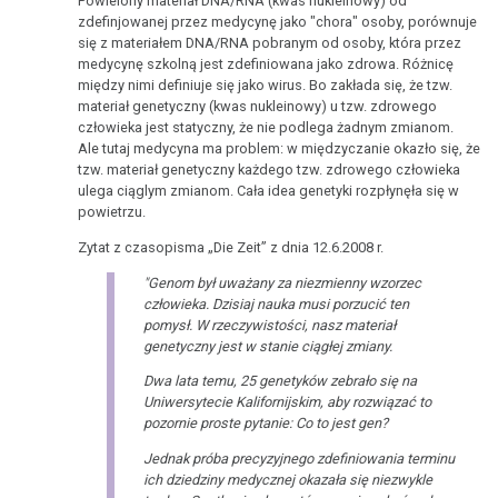
Powielony materiał DNA/RNA (kwas nukleinowy) od
zdefinjowanej przez medycynę jako "chora" osoby, porównuje
się z materiałem DNA/RNA pobranym od osoby, która przez
medycynę szkolną jest zdefiniowana jako zdrowa. Różnicę
między nimi definiuje się jako wirus. Bo zakłada się, że tzw.
materiał genetyczny (kwas nukleinowy) u tzw. zdrowego
człowieka jest statyczny, że nie podlega żadnym zmianom.
Ale tutaj medycyna ma problem: w międzyczanie okazło się, że
tzw. materiał genetyczny każdego tzw. zdrowego człowieka
ulega ciąglym zmianom. Cała idea genetyki rozpłynęła się w
powietrzu.
Zytat z czasopisma „Die Zeit” z dnia 12.6.2008 r.
"Genom był uważany za niezmienny wzorzec
człowieka. Dzisiaj nauka musi porzucić ten
pomysł. W rzeczywistości, nasz materiał
genetyczny jest w stanie ciągłej zmiany.
Dwa lata temu, 25 genetyków zebrało się na
Uniwersytecie Kalifornijskim, aby rozwiązać to
pozornie proste pytanie: Co to jest gen?
Jednak próba precyzyjnego zdefiniowania terminu
ich dziedziny medycznej okazała się niezwykle