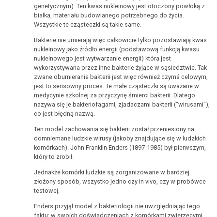
genetycznym). Ten kwas nukleinowy jest otoczony powłoką z
białka, materiału budowlanego potrzebnego do życia.
Wszystkie te cząsteczki są takie same.
Bakterie nie umierają więc całkowicie tylko pozostawiają kwas
nukleinowy jako źródło energii (podstawową funkcją kwasu
nukleinowego jest wytwarzanie energii) która jest
wykorzystywana przez inne bakterie żyjące w sąsiedztwie. Tak
zwane obumieranie bakterii jest więc również czymś celowym,
jest to sensowny proces. Te małe cząsteczki są uważane w
medycynie szkolnej za przyczynę śmierci bakterii. Dlatego
nazywa się je bakteriofagami, zjadaczami bakterii ("wirusami"),
co jest błędną nazwą.
Ten model zachowania się bakterii został przeniesiony na
domniemane ludzkie wirusy (jakoby znajdujące się w ludzkich
komórkach). John Franklin Enders (1897-1985) był pierwszym,
który to zrobił.
Jednakże komórki ludzkie są zorganizowane w bardziej
złożony sposób, wszystko jedno czy in vivo, czy w probówce
testowej.
Enders przyjął model z bakteriologii nie uwzględniając tego
faktu: w swoich doświadczeniach z komórkami zwierzęcymi