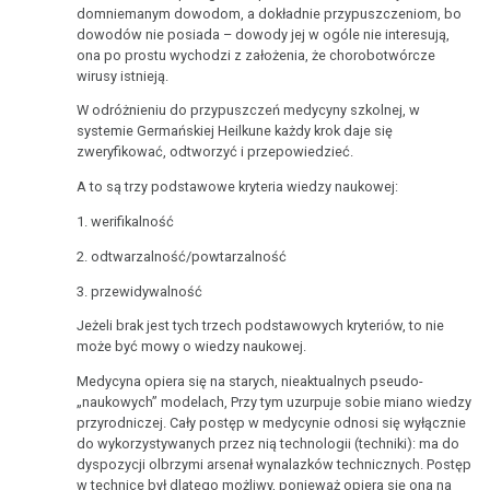
domniemanym dowodom, a dokładnie przypuszczeniom, bo
Germańska
czy
dowodów nie posiada – dowody jej w ogóle nie interesują,
Oszukany
a
2013
Ogniska
ona po prostu wychodzi z założenia, że chorobotwórcze
pacjent
psychologia
Hamera
wirusy istnieją.
(Hamer'sche
"Wymyślacze"
W odróżnieniu do przypuszczeń medycyny szkolnej, w
Germańska
Herde)
systemie Germańskiej Heilkune każdy krok daje się
chorób
-
2007
zweryfikować, odtworzyć i przepowiedzieć.
wytyczne
Materiał
Król
A to są trzy podstawowe kryteria wiedzy naukowej:
archiwalny
jest
Weryfikacja
-
1. werifikalność
nagi!
praw
2006
nagranie
2. odtwarzalność/powtarzalność
COVID-
natury
audio:
19
3. przewidywalność
rozmowa
Odgraniczenie
Jeżeli brak jest tych trzech podstawowych kryteriów, to nie
z
WHO
od
2005
może być mowy o wiedzy naukowej.
doktorem
zmienia
psychosomatyki
Hamerem
zdanie
Medycyna opiera się na starych, nieaktualnych pseudo-
„naukowych” modelach, Przy tym uzurpuje sobie miano wiedzy
Odgraniczenie
o
przyrodniczej. Cały postęp w medycynie odnosi się wyłącznie
od
1998
180°
do wykorzystywanych przez nią technologii (techniki): ma do
psychoonkologii
dyspozycji olbrzymi arsenał wynalazków technicznych. Postęp
WHO
w technice był dlatego możliwy, ponieważ opiera się ona na