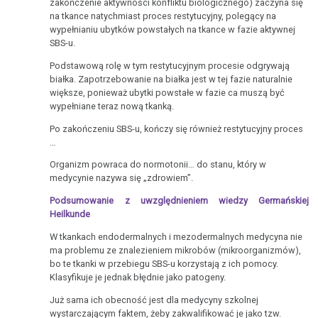
zakończenie aktywności konfliktu biologicznego) zaczyna się
na tkance natychmiast proces restytucyjny, polegący na
wypełnianiu ubytków powstałych na tkance w fazie aktywnej
SBS-u.
Podstawową rolę w tym restytucyjnym procesie odgrywają
białka. Zapotrzebowanie na białka jest w tej fazie naturalnie
większe, ponieważ ubytki powstałe w fazie ca muszą być
wypełniane teraz nową tkanką.
Po zakończeniu SBS-u, kończy się również restytucyjny proces
…
Organizm powraca do normotonii… do stanu, który w
medycynie nazywa się „zdrowiem”.
Podsumowanie z uwzględnieniem wiedzy Germańskiej
Heilkunde
W tkankach endodermalnych i mezodermalnych medycyna nie
ma problemu ze znalezieniem mikrobów (mikroorganizmów),
bo te tkanki w przebiegu SBS-u korzystają z ich pomocy.
Klasyfikuje je jednak błędnie jako patogeny.
Już sama ich obecność jest dla medycyny szkolnej
wystarczającym faktem, żeby zakwalifikować je jako tzw.