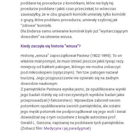
poddane tej procedurze z komórkami, które nie były tej
prcedurze poddane i jakiś czas przeczekał, to wówczas
zauważyłby, że w obu grupach komórki umierały, tylko komórki
z grupy, które poddano procedurze, umierały szybciej jak
"zdrowe" komórki.
Dla Endersa samo umieranie komórek było już "wystarczającym
dowodem" na istnienie wirusa.
Kiedy zaczęła się historia "wirusa"?
Historię „wirusa” zapoczątkował Pasteur (1822-1895). To on
właśnie miał pomysł, że musi istnieć jeszcze jakiś tysiąc razy
mniejszy od bakterii patogen, którego nie można zobaczyć
pod mikroskopem (optycznym). Ten tzw. patogen nazwał
trucizną. Jego przypuszczenie nie opierało się na żadnym
dowodzie naukowym.
Z pamiętników Pasteura wynika jasno, że opublikowane wyniki
jego badań różniły się od rzeczywistych wyników badań jakie
przeprowadzał (=fałszerstwo). Wprawdzie zabronił swoim
potomkom opublikowania swoich pamiętników, ale ostatni
jego męski potomek nie podporządkował się jego woli i świat
dowiedział się o tym oszustwie z książki autorstwa prof.
Gerald L. Geisona, napisanej na podstawie tych pamiętników.
(Zobacz film:
Medycyna i jej paradygmat
)